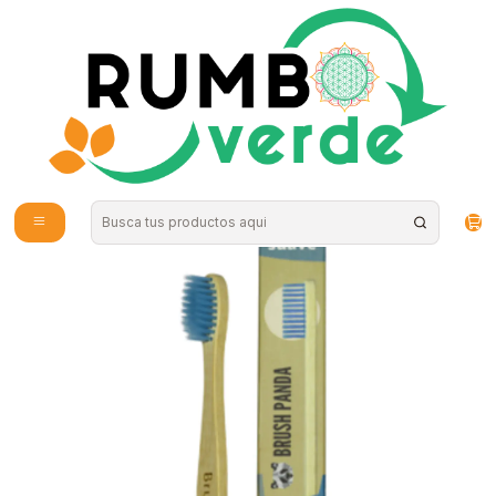
Envío gratis por compras sobre los 59.990 en la provincia de Santiago
Inicio
Cosmética Natural
Higiene Personal
Cepillo Niño Cerdas Suave Color Celeste BrushPanda