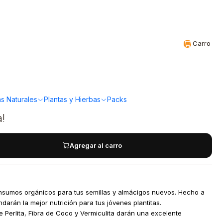
Realizamos envíos a todo Chile
CL
Carro
ustentable -
lmacigos 10L
s Naturales
Plantas y Hierbas
Packs
a!
Agregar al carro
 insumos orgánicos para tus semillas y almácigos nuevos. Hecho a
rán la mejor nutrición para tus jóvenes plantitas.
 Perlita, Fibra de Coco y Vermiculita darán una excelente