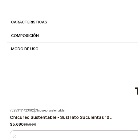
CARACTERISTICAS
COMPOSICIÓN
MODO DE USO
76253131423182
|
Chicureo sustentable
Chicureo Sustentable - Sustrato Suculentas 10L
-5%
$5.690
$5.990