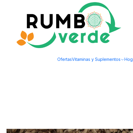
Envío gratis por compras sobre los 59.990 en la provincia de Santiago
Inicio
Plantas y Hierbas
Sustratos y Tierra
Chicureo Sustentable - Sustr
Ofertas
Vitaminas y Suplementos
Hog