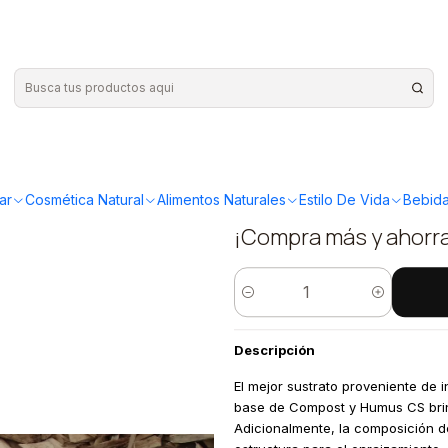
ato Almacigos 10L
|
Chicureo S
Sustrato A
ar
Cosmética Natural
Alimentos Naturales
Estilo De Vida
Bebida
¡Compra más y ahorr
Cantidad
Descripción
El mejor sustrato proveniente de
base de Compost y Humus CS brinda
Adicionalmente, la composición de