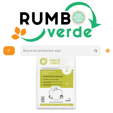
Envío gratis por compras sobre los 59.990 en la provincia de Santiago
Inicio
Plantas y Hierbas
Sustratos y Tierra
Chicureo Sustentable - Humus de lombriz 3L