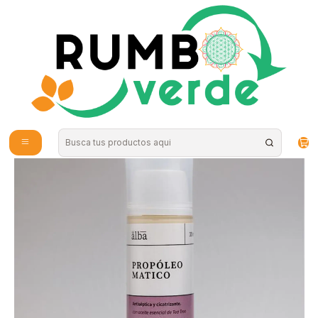
Envío gratis por compras sobre los 59.990 en la provincia de Santiago
Inicio
Cosmética Natural
Cuidado de la Piel
Crema Rostro Propoleo Matico 35ml Del Alba