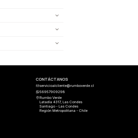
CONTÁCTANOS
servicioalcliente@rumboverde.cl
56957909298
Rumbo Verde
Latadía 4317, Las Condes
Santiago - Las Condes
Región Metropolitana - Chile