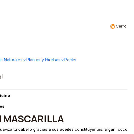
Realizamos envíos a todo Chile
CL
Carro
ganics - Mascarilla
0ml
s Naturales
Plantas y Hierbas
Packs
a!
icino
les
 MASCARILLA
suaviza tu cabello gracias a sus aceites constituyentes: argán, coco