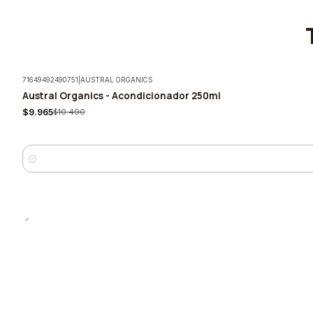
71649492490751
|
AUSTRAL ORGANICS
Austral Organics - Acondicionador 250ml
-5%
$9.965
$10.490
Cantidad