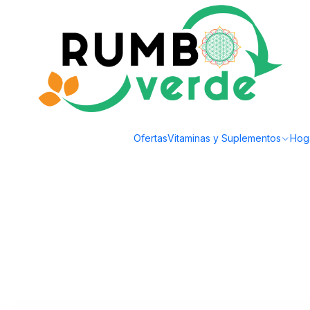
Envío gratis por compras sobre los 59.990 en la provincia de Santiago
Inicio
Cosmética Natural
Cuidado Capilar
Austral Organics - Mascarilla 
Ofertas
Vitaminas y Suplementos
Hog