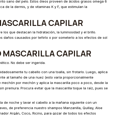
iento sano del pelo. Estos óleos proveen de ácidos grasos omega 6
ica de la dermis, y de vitaminas K y F, que estimulan la
MASCARILLA CAPILAR
e los que destacan la hidratación, la luminosidad y el brillo.
s daños causados por teñirlo o por someterlo a los efectos de sol
 MASCARILLA CAPILAR
ético. No debe ser ingerida.
idadosamente tu cabello con una toalla, sin frotarlo. Luego, aplica
nte al tamaño de una nuez (esto varía proporcionalmente
e mechón por mechón y aplica la mascarilla poco a poco, desde la
sin premura. Procura evitar que la mascarilla toque la raíz, pues se
la de noche y lavar el cabello a la mañana siguiente con un
es, de preferencia nuestro shampoo Manzanilla, Quillay, Aloe
nador Argán, Coco, Ricino, para gozar de todos los efectos