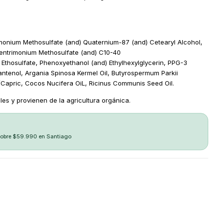
imonium Methosulfate (and) Quaternium-87 (and) Cetearyl Alcohol,
ehentrimonium Methosulfate (and) C10-40
Ethosulfate, Phenoxyethanol (and) Ethylhexylglycerin, PPG-3
antenol, Argania Spinosa Kermel Oil, Butyrospermum Parkii
/Capric, Cocos Nucifera OiL, Ricinus Communis Seed Oil.
les y provienen de la agricultura orgánica.
sobre $59.990 en Santiago