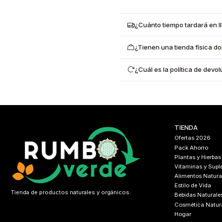
¿Cuánto tiempo tardará en l
¿Tienen una tienda física d
¿Cuál es la política de dev
TIENDA
Ofertas 2026
Pack Ahorro
Plantas y Hierbas
Vitaminas y Sup
Alimentos Natura
Estilo de Vida
Tienda de productos naturales y orgánicos.
Bebidas Naturale
Cosmética Natur
Hogar