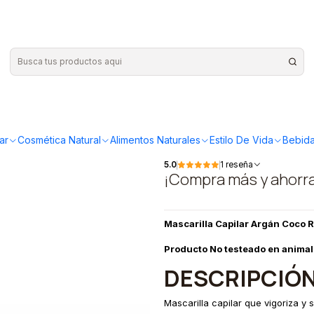
capilar 150ml
|
Austral Or
capilar 15
ar
Cosmética Natural
Alimentos Naturales
Estilo De Vida
Bebida
5.0
1 reseña
¡Compra más y ahorr
Mascarilla Capilar Argán Coco R
Producto No testeado en anima
DESCRIPCIÓN
Mascarilla capilar que vigoriza y 