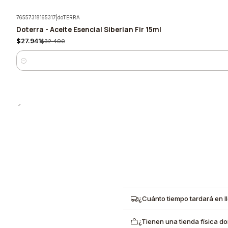
76557318165317
|
doTERRA
Doterra - Aceite Esencial Siberian Fir 15ml
-14%
$27.941
$32.490
Cantidad
¿Cuánto tiempo tardará en l
¿Tienen una tienda física d