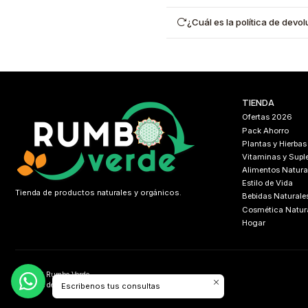
¿Cuál es la política de dev
TIENDA
Ofertas 2026
Pack Ahorro
Plantas y Hierbas
Vitaminas y Sup
Alimentos Natura
Estilo de Vida
Tienda de productos naturales y orgánicos.
Bebidas Naturale
Cosmética Natur
Hogar
2026 Rumbo Verde.
Todos los derechos reservados.
Desarrollado por
FIXLABS
Escribenos tus consultas