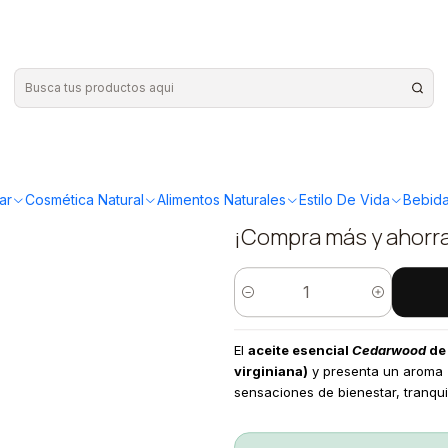
ncial Cedarwood 15ml
|
Doterra - 
Cedarwood
ar
Cosmética Natural
Alimentos Naturales
Estilo De Vida
Bebida
¡Compra más y ahorr
Cantidad
El
aceite esencial
Cedarwood
de
virginiana)
y presenta un aroma
sensaciones de bienestar, tranquil