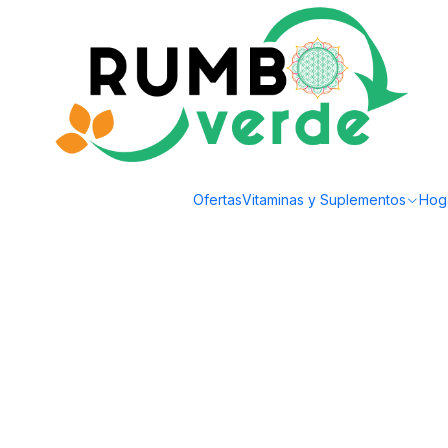
Envío gratis por compras sobre los 59.990 en la provincia de Santiago
Inicio
Cosmética Natural
Aromaterapia y Bienestar
Doterra - Aceite Ese
Ofertas
Vitaminas y Suplementos
Hog