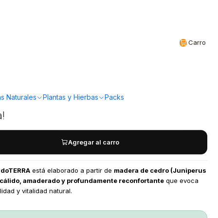
Realizamos envíos a todo Chile
CL
Carro
Aceite Esencial
 15ml
s Naturales
Plantas y Hierbas
Packs
a!
Agregar al carro
 doTERRA
está elaborado a partir de
madera de cedro (Juniperus
cálido, amaderado y profundamente reconfortante
que evoca
idad y vitalidad natural.