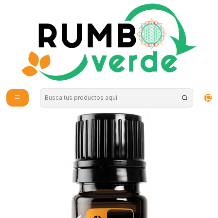
Envío gratis por compras sobre los 59.990 en la provincia de Santiago
Inicio
Cosmética Natural
Aromaterapia y Bienestar
DoTerra - Aceite esencial Naranja silvestre 5ml