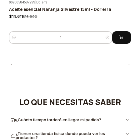
66906584587299
|
DoTerra
Aceite esencial Naranja Silvestre 15ml - DoTerra
-14%
$14.611
$16.990
Cantidad
LO QUE NECESITAS SABER
¿Cuánto tiempo tardará en llegar mi pedido?
¿Tienen una tienda física donde pueda ver los
productos?