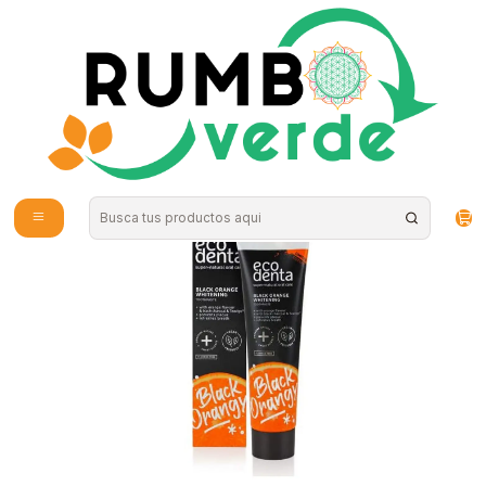
Envío gratis por compras sobre los 59.990 en la provincia de Santiago
Inicio
Cosmética Natural
Higiene Personal
Ecodenta - Pasta dental Blanqueadora Black Orange 100ml