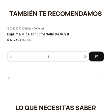
TAMBIÉN TE RECOMENDAMOS
1603829370429
|
Nelly De Vuyst
Espuma Micelar 150ml Nelly De Vuyst
-50%
$12.750
$25.500
Cantidad
LO QUE NECESITAS SABER