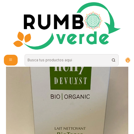
Envío gratis por compras sobre los 59.990 en la provincia de Santiago
Inicio
Cosmética Natural
Leche de Limpieza 150ml Nelly De Vuyst