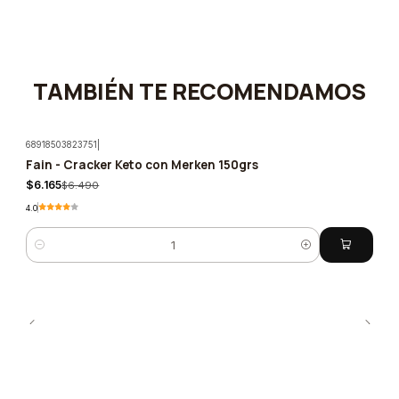
TAMBIÉN TE RECOMENDAMOS
68918503823751
|
Fain - Cracker Keto con Merken 150grs
-5%
$6.165
$6.490
4.0
Cantidad