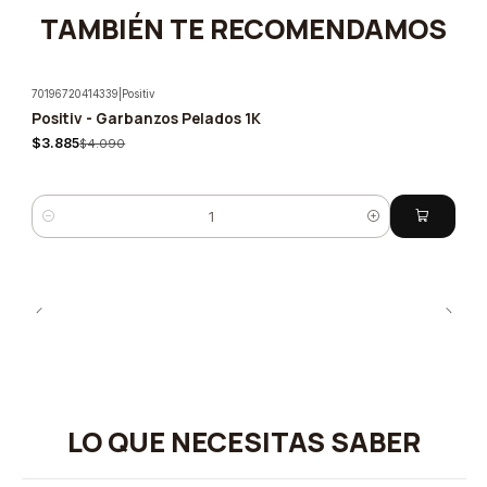
TAMBIÉN TE RECOMENDAMOS
70196720414339
|
Positiv
Positiv - Garbanzos Pelados 1K
-5%
$3.885
$4.090
Cantidad
LO QUE NECESITAS SABER