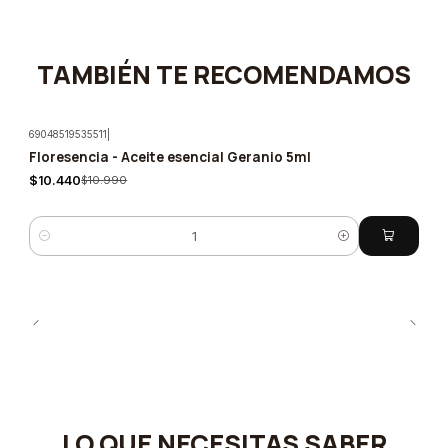
TAMBIÉN TE RECOMENDAMOS
69048519535511
|
Floresencia - Aceite esencial Geranio 5ml
-5%
$10.440
$10.990
Cantidad
LO QUE NECESITAS SABER