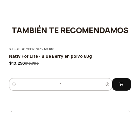
TAMBIÉN TE RECOMENDAMOS
69894184879802
|
Nativ for life
Nativ For Life - Blue Berry en polvo 60g
-5%
$10.250
$10.790
Cantidad