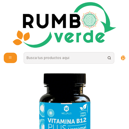
Envío gratis por compras sobre los 59.990 en la provincia de Santiago
Inicio
Vitaminas y Suplementos
Inmunidad
Vitamina B12 Plus Liposomal 180 caps Wellplus