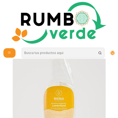
Envío gratis por compras sobre los 59.990 en la provincia de Santiago
Inicio
Plantas y Hierbas
Fertilizantes
Whenua - Lombriland 500cc