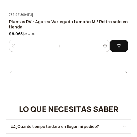
76219218094113
|
Plantas RV - Agatea Variegada tamaño M / Retiro solo en
-5%
tienda
$8.065
$8.490
Cantidad
LO QUE NECESITAS SABER
¿Cuánto tiempo tardará en llegar mi pedido?