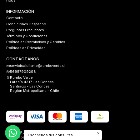
Hogar
INFORMACIÓN
Contacto
Condiciones Despacho
Preguntas Frecuentes
Términos y Condiciones
Política de Reembolsos y Cambios
Políticas de Privacidad
CONTÁCTANOS
servicioalcliente@rumboverde.cl
56957909298
Rumbo Verde
Latadía 4317, Las Condes
Santiago - Las Condes
Región Metropolitana - Chile
2026 Rumbo Verde.
Escribenos tus consultas
Todos los derechos reservados.
Desarrollado por
FIXLABS