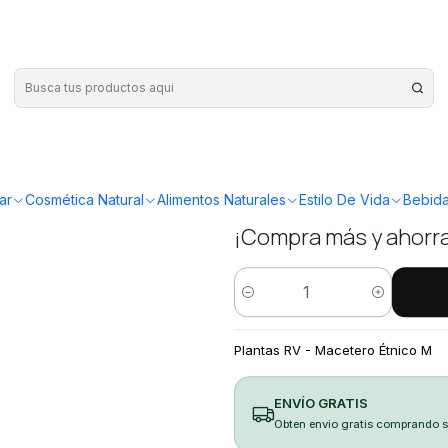
M
|
Plantas RV
Étnico M
ar
Cosmética Natural
Alimentos Naturales
Estilo De Vida
Bebida
¡Compra más y ahorr
Cantidad
Plantas RV - Macetero Étnico M
ENVÍO GRATIS
Obten envio gratis comprando 