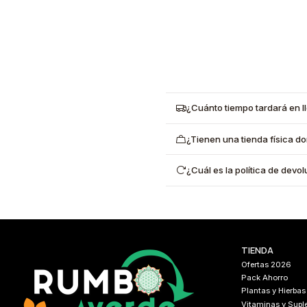
¿Cuánto tiempo tardará en l
¿Tienen una tienda física d
¿Cuál es la política de dev
TIENDA
Ofertas 2026
Pack Ahorro
Plantas y Hierbas
Vitaminas y Sup