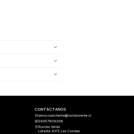
CONTÁCTANOS
servicioalcliente@rumboverde.cl
56957909298
Rumbo Verde
Latadía 4317, Las Condes