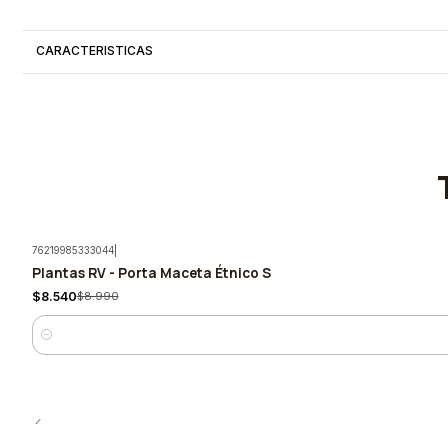
CARACTERISTICAS
76219985333044
|
Plantas RV - Porta Maceta Étnico S
-5%
$8.540
$8.990
Cantidad