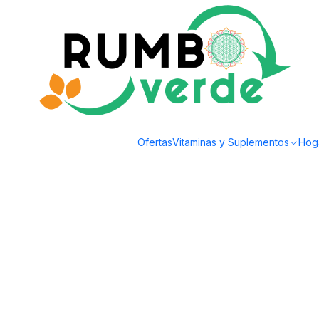
Envío gratis por compras sobre los 59.990 en la provincia de Santiago
Inicio
Plantas y Hierbas
Maceteros
Plantas RV - Porta Macetero Étnico 
Ofertas
Vitaminas y Suplementos
Hog