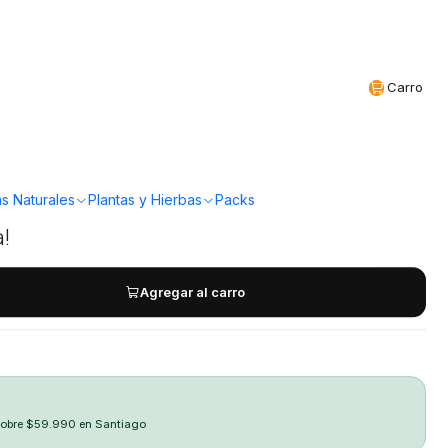
Realizamos envíos a todo Chile
CL
Carro
 - Porta Macetero
s Naturales
Plantas y Hierbas
Packs
a!
Agregar al carro
sobre $59.990 en Santiago