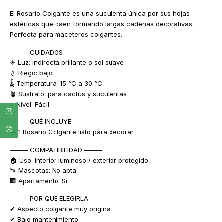
El Rosario Colgante es una suculenta única por sus hojas
esféricas que caen formando largas cadenas decorativas.
Perfecta para maceteros colgantes.
──── CUIDADOS ────
☀ Luz: indirecta brillante o sol suave
💧 Riego: bajo
🌡 Temperatura: 15 °C a 30 °C
🪴 Sustrato: para cactus y suculentas
⭐ Nivel: Fácil
──── QUÉ INCLUYE ────
— 1 Rosario Colgante listo para decorar
──── COMPATIBILIDAD ────
🏠 Uso: Interior luminoso / exterior protegido
🐾 Mascotas: No apta
🏢 Apartamento: Sí
──── POR QUÉ ELEGIRLA ────
✔ Aspecto colgante muy original
✔ Bajo mantenimiento