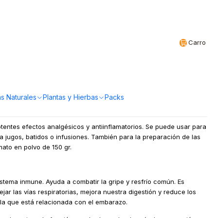
Realizamos envíos a todo Chile
CL
Carro
50gr Polvo Brota
a!
s Naturales
Plantas y Hierbas
Packs
otentes efectos analgésicos y antiinflamatorios. Se puede usar para
 jugos, batidos o infusiones. También para la preparación de las
mato en polvo de 150 gr.
istema inmune. Ayuda a combatir la gripe y resfrío común. Es
r las vías respiratorias, mejora nuestra digestión y reduce los
la que está relacionada con el embarazo.