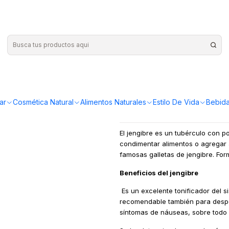
vo Brota
|
Jengibre 1
¡Compra más y ahorr
ar
Cosmética Natural
Alimentos Naturales
Estilo De Vida
Bebida
El jengibre es un tubérculo con p
condimentar alimentos o agregar a
famosas galletas de jengibre. For
Beneficios del jengibre
Es un excelente tonificador del s
recomendable también para despeja
síntomas de náuseas, sobre todo 