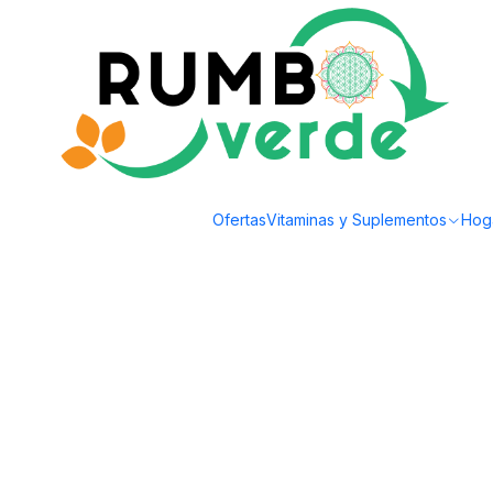
Envío gratis por compras sobre los 59.990 en la provincia de Santiago
Inicio
Alimentos Naturales
Superalimentos en Polvo
Jengibre 150gr Pol
Ofertas
Vitaminas y Suplementos
Hog