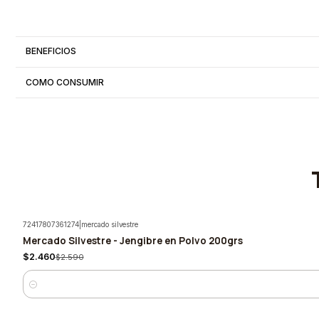
BENEFICIOS
COMO CONSUMIR
72417807361274
|
mercado silvestre
Mercado Silvestre - Jengibre en Polvo 200grs
-5%
$2.460
$2.590
Cantidad