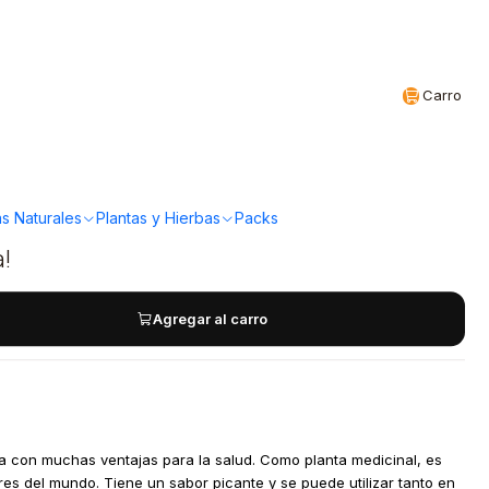
Realizamos envíos a todo Chile
CL
Carro
lvestre - Jengibre en
grs
s Naturales
Plantas y Hierbas
Packs
a!
Agregar al carro
ea con muchas ventajas para la salud. Como planta medicinal, es
es del mundo. Tiene un sabor picante y se puede utilizar tanto en