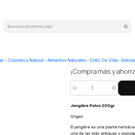
 Jengibre en Polvo 200grs
|
Mercado Si
Polvo 200
ar
Cosmética Natural
Alimentos Naturales
Estilo De Vida
Bebida
¡Compra más y ahorr
Cantidad
Jengibre Polvo 200gr
Origen
El jengibre es una planta herbác
una de las más antiguas y popular