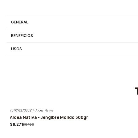
GENERAL
BENEFICIOS
USOS
76401627386214
|
Aldea Nativa
Aldea Nativa - Jengibre Molido 500gr
-10%
$8.271
$9.190