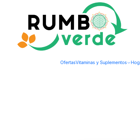
Envío gratis por compras sobre los 59.990 en la provincia de Santiago
Inicio
Alimentos Naturales
Semillas y Frutos secos
Mercado Silvestre -
Ofertas
Vitaminas y Suplementos
Hog