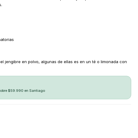
s.
atorias
l jengibre en polvo, algunas de ellas es en un té o limonada con
sobre $59.990 en Santiago