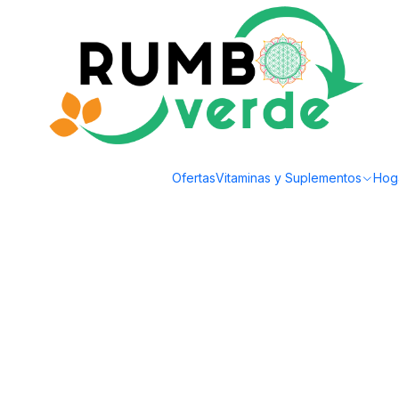
Envío gratis por compras sobre los 59.990 en la provincia de Santiago
Inicio
Bebidas Naturales
Jugos Naturales
jugo cajita 200cc mango AMA
Ofertas
Vitaminas y Suplementos
Hog