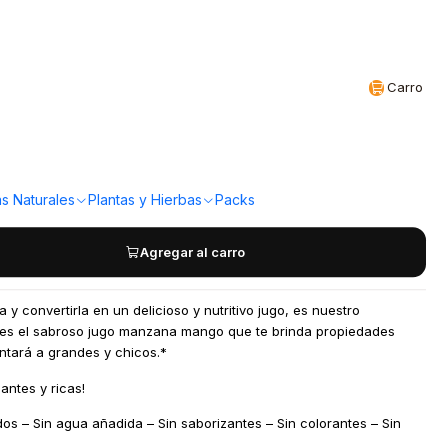
Realizamos envíos a todo Chile
CL
Carro
ta 200cc mango AMA
a!
s Naturales
Plantas y Hierbas
Packs
Agregar al carro
 y convertirla en un delicioso y nutritivo jugo, es nuestro
es el sabroso jugo manzana mango que te brinda propiedades
ntará a grandes y chicos.*
antes y ricas!
os – Sin agua añadida – Sin saborizantes – Sin colorantes – Sin