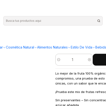
|
jugo caji
¡Compra más y ahorr
ar
Cosmética Natural
Alimentos Naturales
Estilo De Vida
Bebida
Cantidad
Lo mejor de la fruta 100% orgánica
compromiso, una prueba de esto 
únicas, con un sabor que le enca
¡Prueba este mix de frutas refresc
Sin preservantes – Sin concentrad
azúcar añadida.