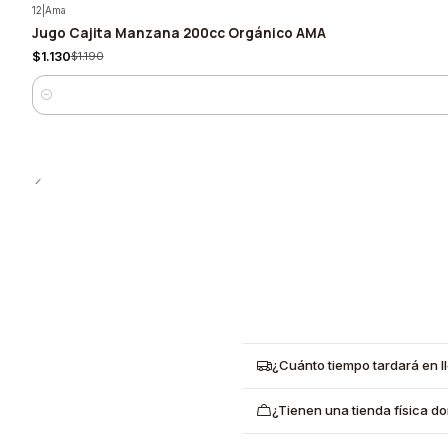
12
|
Ama
Jugo Cajita Manzana 200cc Orgánico AMA
-5%
$1.130
$1.190
Cantidad
¿Cuánto tiempo tardará en l
¿Tienen una tienda física d