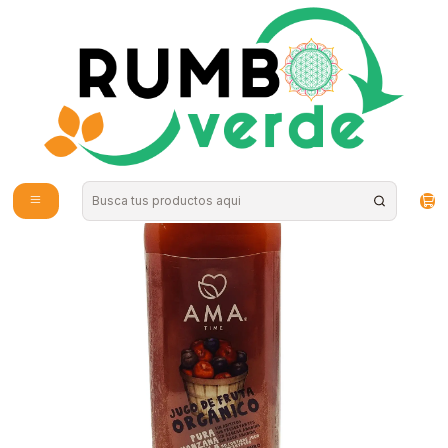
Envío gratis por compras sobre los 59.990 en la provincia de Santiago
Inicio
Bebidas Naturales
Jugos Naturales
Jugo Manzana Ciruela 300cc