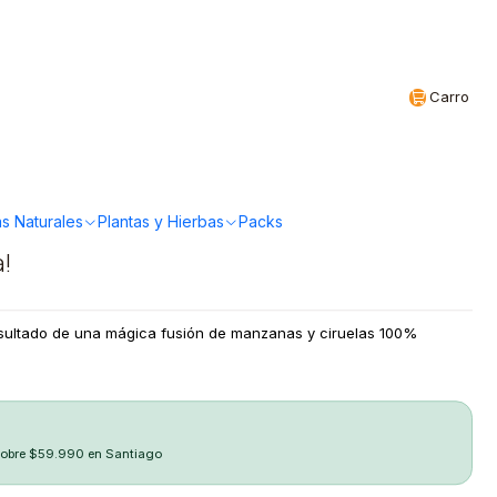
Realizamos envíos a todo Chile
CL
Carro
na Ciruela 1lt
Ama
s Naturales
Plantas y Hierbas
Packs
a!
esultado de una mágica fusión de manzanas y ciruelas 100%
sobre $59.990 en Santiago