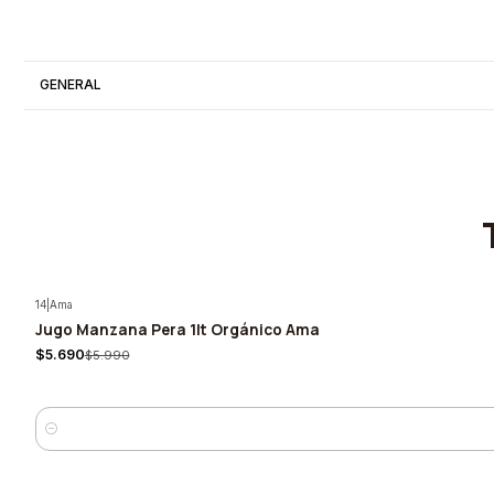
GENERAL
14
|
Ama
Jugo Manzana Pera 1lt Orgánico Ama
-5%
$5.690
$5.990
Cantidad