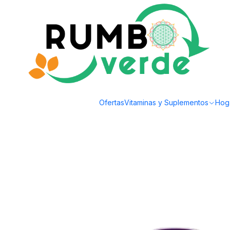
Envío gratis por compras sobre los 59.990 en la provincia de Santiago
Inicio
Bebidas Naturales
Jugos Naturales
Jugo Manzana Ciruela 1lt Org
Ofertas
Vitaminas y Suplementos
Hog