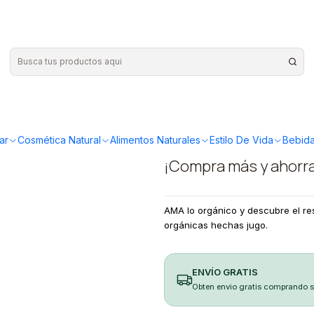
ánico Ama
|
Jugo Manza
Orgánico 
ar
Cosmética Natural
Alimentos Naturales
Estilo De Vida
Bebida
¡Compra más y ahorr
AMA lo orgánico y descubre el r
orgánicas hechas jugo.
ENVÍO GRATIS
Obten envio gratis comprando 