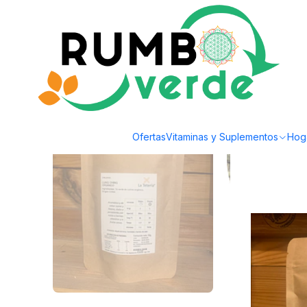
Envío gratis por compras sobre los 59.990 en la provincia de Santiago
Inicio
Bebidas Naturales
Té, Café y Mate
La Tetería - Te verde Lung Chin
Ofertas
Vitaminas y Suplementos
Hog