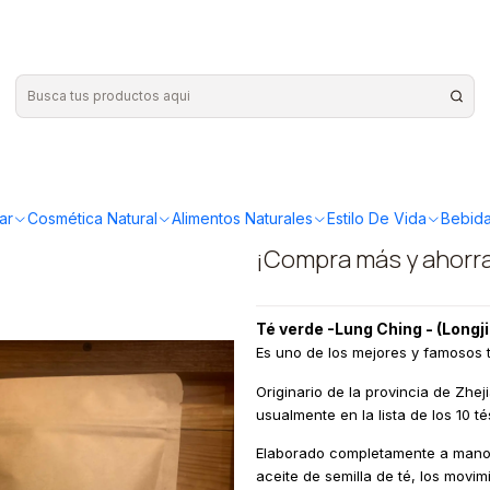
g orgánico 50gr
|
La Tetería
orgánico 
ar
Cosmética Natural
Alimentos Naturales
Estilo De Vida
Bebida
¡Compra más y ahorr
Té verde -Lung Ching - (Longj
Es uno de los mejores y famosos 
Originario de la provincia de Zhej
usualmente en la lista de los 10 
Elaborado completamente a mano 
aceite de semilla de té, los movi