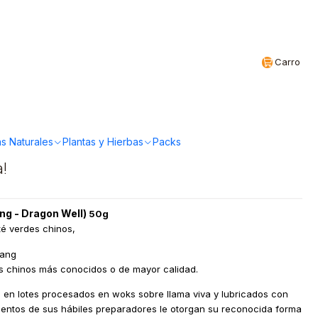
Realizamos envíos a todo Chile
CL
Carro
 - Te verde Lung Ching
50gr
s Naturales
Plantas y Hierbas
Packs
a!
ing - Dragon Well)
50g
té verdes chinos,
iang
tés chinos más conocidos o de mayor calidad.
en lotes procesados en woks sobre llama viva y lubricados con
mientos de sus hábiles preparadores le otorgan su reconocida forma