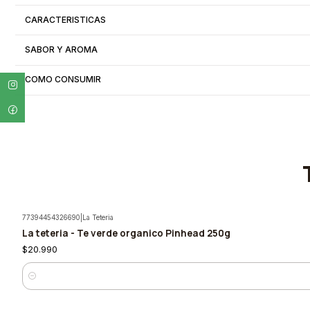
CARACTERISTICAS
SABOR Y AROMA
COMO CONSUMIR
77394454326690
|
La Teteria
La teteria - Te verde organico Pinhead 250g
$20.990
Cantidad