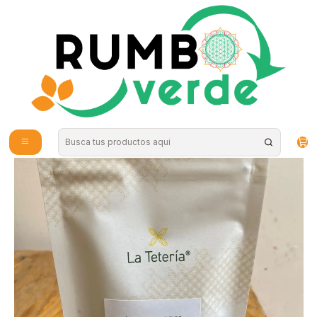
Envío gratis por compras sobre los 59.990 en la provincia de Santiago
Inicio
Bebidas Naturales
Té, Café y Mate
La Tetería - Spicy Chai té negro aromatizado 50gr