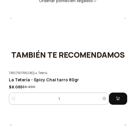
Ordenar por
Recién llegados
TAMBIÉN TE RECOMENDAMOS
74957901196246
|
La Tetería
La Tetería - Spicy Chai tarro 80gr
-5%
$8.065
$8.490
Cantidad