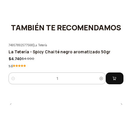
TAMBIÉN TE RECOMENDAMOS
74957892577568
|
La Tetería
La Tetería - Spicy Chai té negro aromatizado 50gr
-5%
$4.740
$4.990
5.0
Cantidad