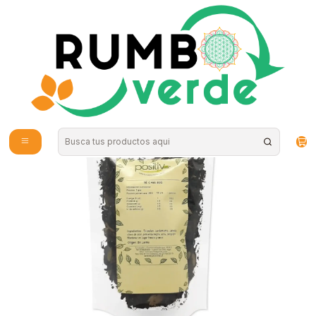
Envío gratis por compras sobre los 59.990 en la provincia de Santiago
Inicio
Bebidas Naturales
Té, Café y Mate
Té chai 80grs Positiv