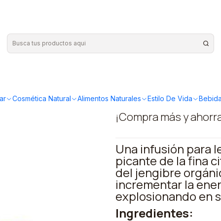
 pukka
|
Lemongras
pukka
ar
Cosmética Natural
Alimentos Naturales
Estilo De Vida
Bebida
¡Compra más y ahorr
Una infusión para l
picante de la fina 
del jengibre orgáni
incrementar la energ
explosionando en s
Ingredientes: