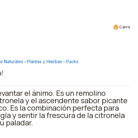
Realizamos envíos a todo Chile
CL
Carro
s & genger 36 g
s Naturales
Plantas y Hierbas
Packs
a!
evantar el ánimo. Es un remolino
citronela y el ascendente sabor picante
co. Es la combinación perfecta para
ía y sentir la frescura de la citronela
u paladar.