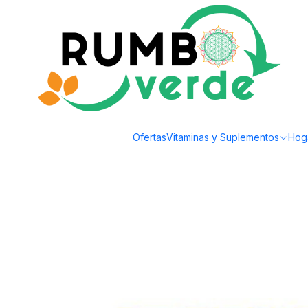
Envío gratis por compras sobre los 59.990 en la provincia de Santiago
Inicio
Plantas y Hierbas
Hierbas Medicinales
Lemongrass & genger 36 g
Ofertas
Vitaminas y Suplementos
Hog