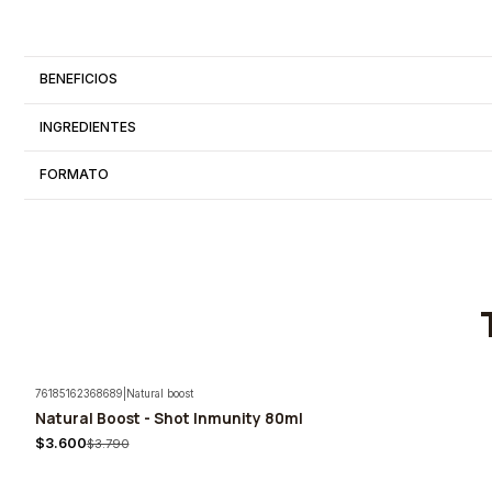
BENEFICIOS
INGREDIENTES
FORMATO
76185162368689
|
Natural boost
Natural Boost - Shot Inmunity 80ml
-5%
$3.600
$3.790