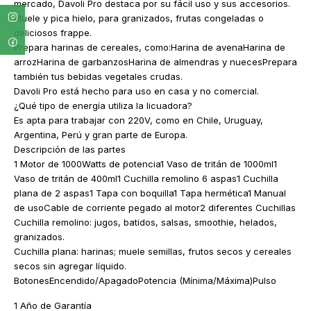
mercado, Davoli Pro destaca por su fácil uso y sus accesorios.
Muele y pica hielo, para granizados, frutas congeladas o
deliciosos frappe.
Prepara harinas de cereales, como:Harina de avenaHarina de
arrozHarina de garbanzosHarina de almendras y nuecesPrepara
también tus bebidas vegetales crudas.
Davoli Pro está hecho para uso en casa y no comercial.
¿Qué tipo de energía utiliza la licuadora?
Es apta para trabajar con 220V, como en Chile, Uruguay,
Argentina, Perú y gran parte de Europa.
Descripción de las partes
1 Motor de 1000Watts de potencia1 Vaso de tritán de 1000ml1
Vaso de tritán de 400ml1 Cuchilla remolino 6 aspas1 Cuchilla
plana de 2 aspas1 Tapa con boquilla1 Tapa hermética1 Manual
de usoCable de corriente pegado al motor2 diferentes Cuchillas
Cuchilla remolino: jugos, batidos, salsas, smoothie, helados,
granizados.
Cuchilla plana: harinas; muele semillas, frutos secos y cereales
secos sin agregar líquido.
BotonesEncendido/ApagadoPotencia (Mínima/Máxima)Pulso
1 Año de Garantía