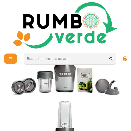
Envío gratis por compras sobre los 59.990 en la provincia de Santiago
Inicio
Hogar
Electrodomesticos
Licuadora Personal Davoli pro 1000w