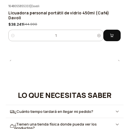
1648055855333
|
Davoli
Licuadora personal portátil de vidrio 450ml (Café)
-15%
Davoli
$38.241
$44.990
Cantidad
LO QUE NECESITAS SABER
¿Cuánto tiempo tardará en llegar mi pedido?
¿Tienen una tienda física donde pueda ver los
productos?