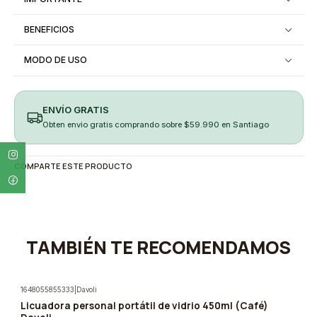
BENEFICIOS
MODO DE USO
ENVÍO GRATIS
Obten envio gratis comprando sobre $59.990 en Santiago
COMPARTE ESTE PRODUCTO
TAMBIÉN TE RECOMENDAMOS
1648055855333
|
Davoli
Licuadora personal portátil de vidrio 450ml (Café)
-15%