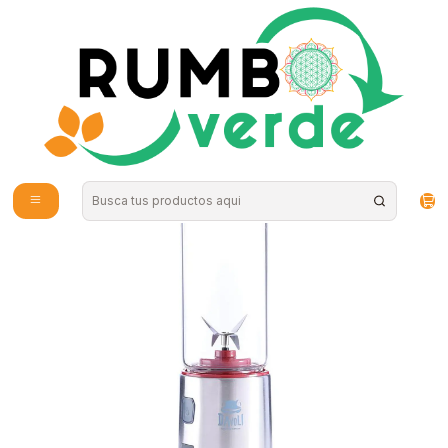
Envío gratis por compras sobre los 59.990 en la provincia de Santiago
Inicio
Hogar
Electrodomesticos
Licuadora personal portátil de vidrio (Roja) Davoli