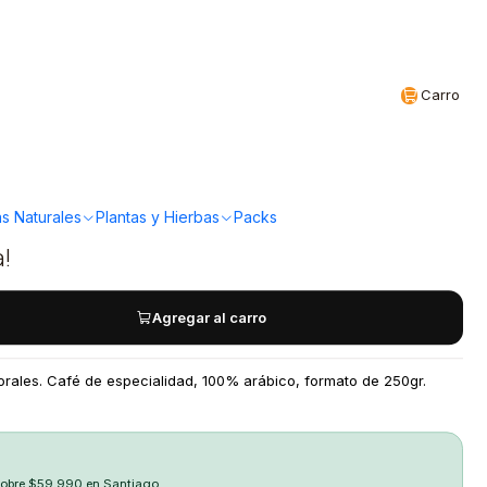
Realizamos envíos a todo Chile
CL
Carro
 - Cafe organico
0grs
s Naturales
Plantas y Hierbas
Packs
a!
Agregar al carro
lorales. Café de especialidad, 100% arábico, formato de 250gr.
sobre $59.990 en Santiago