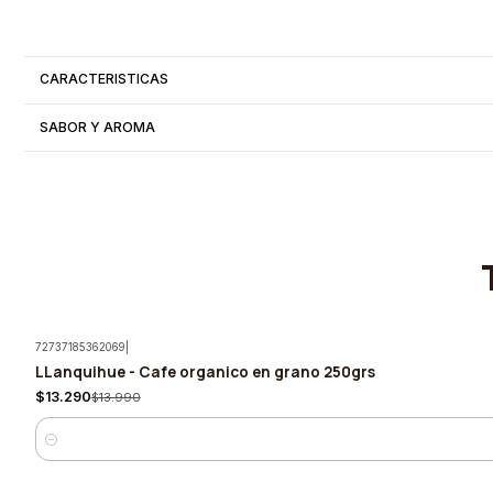
CARACTERISTICAS
SABOR Y AROMA
72737185362069
|
LLanquihue - Cafe organico en grano 250grs
-5%
$13.290
$13.990
Cantidad