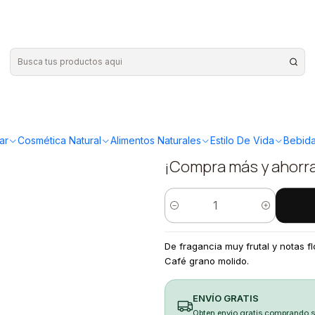
|
LLanquihue
molido 25
ar
Cosmética Natural
Alimentos Naturales
Estilo De Vida
Bebida
¡Compra más y ahorr
Cantidad
De fragancia muy frutal y notas f
Café grano molido.
ENVÍO GRATIS
Obten envio gratis comprando 