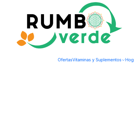
Envío gratis por compras sobre los 59.990 en la provincia de Santiago
Inicio
bsale
LLanquihue - Cafe organico molido 250grs
Ofertas
Vitaminas y Suplementos
Hog