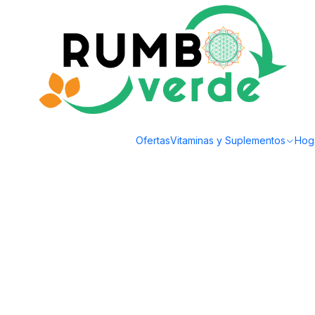
Envío gratis por compras sobre los 59.990 en la provincia de Santiago
Inicio
Bebidas Naturales
Té, Café y Mate
Catunambu - Cafe Descafeinad
Ofertas
Vitaminas y Suplementos
Hog