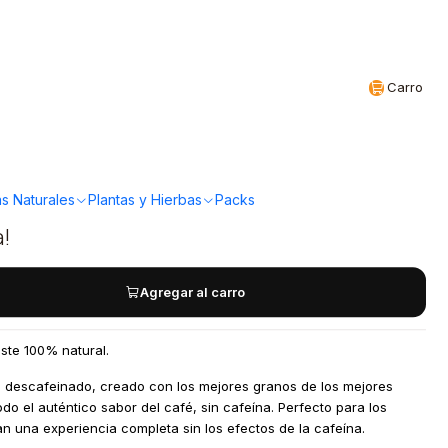
Realizamos envíos a todo Chile
CL
Carro
 - Cafe Descafeinado
s Naturales
Plantas y Hierbas
Packs
a!
Agregar al carro
ste 100% natural.
 descafeinado, creado con los mejores granos de los mejores
do el auténtico sabor del café, sin cafeína. Perfecto para los
 una experiencia completa sin los efectos de la cafeína.