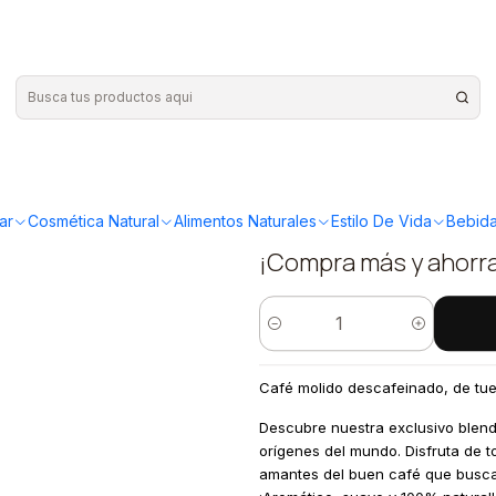
o 250gr
|
Catunambu
250gr
ar
Cosmética Natural
Alimentos Naturales
Estilo De Vida
Bebida
¡Compra más y ahorr
Cantidad
Café molido descafeinado, de tue
Descubre nuestra exclusivo blend
orígenes del mundo. Disfruta de to
amantes del buen café que buscan