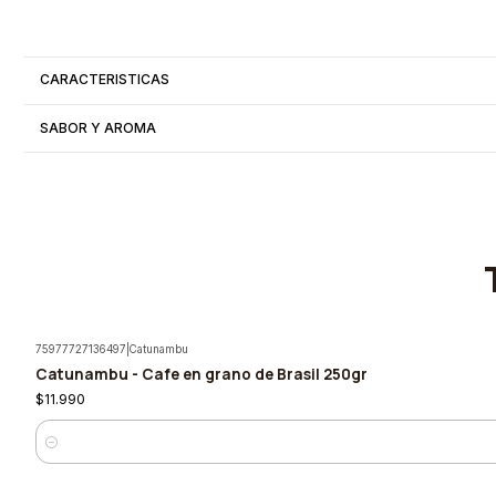
CARACTERISTICAS
SABOR Y AROMA
75977727136497
|
Catunambu
Catunambu - Cafe en grano de Brasil 250gr
$11.990
Cantidad