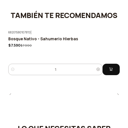
TAMBIÉN TE RECOMENDAMOS
68201580107813
|
Bosque Nativo - Sahumerio Hierbas
-5%
$7.590
$7.990
Cantidad