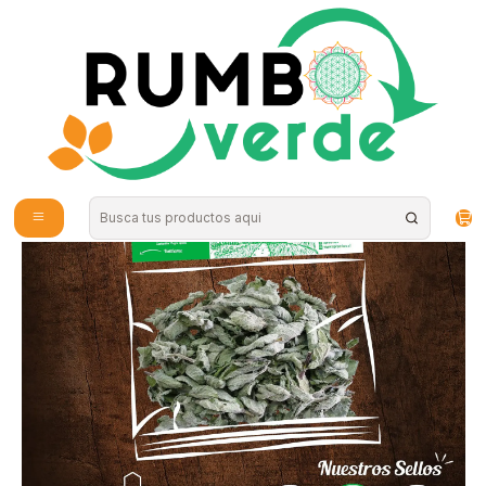
Envío gratis por compras sobre los 59.990 en la provincia de Santiago
Inicio
Plantas y Hierbas
Hierbas Medicinales
Menta 15 g Apiyerbas