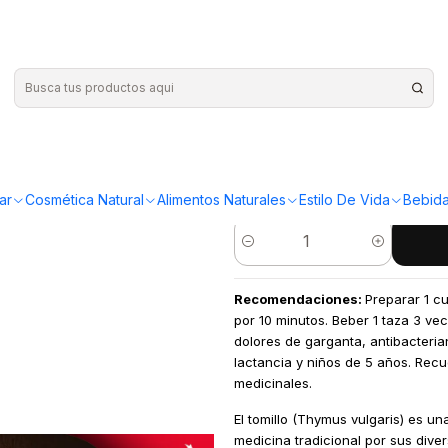
|
Apiyerbas 
¡Compra más y ahorr
ar
Cosmética Natural
Alimentos Naturales
Estilo De Vida
Bebida
Cantidad
Recomendaciones:
Preparar 1 cu
por 10 minutos. Beber 1 taza 3 vec
dolores de garganta, antibacter
lactancia y niños de 5 años. Rec
medicinales.
El tomillo (Thymus vulgaris) es u
medicina tradicional por sus diver