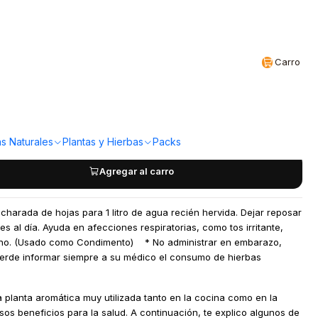
Realizamos envíos a todo Chile
CL
Carro
- Tomillo 15grs
a!
s Naturales
Plantas y Hierbas
Packs
Agregar al carro
charada de hojas para 1 litro de agua recién hervida. Dejar reposar
es al día. Ayuda en afecciones respiratorias, como tos irritante,
iano. (Usado como Condimento) * No administrar en embarazo,
uerde informar siempre a su médico el consumo de hierbas
na planta aromática muy utilizada tanto en la cocina como en la
sos beneficios para la salud. A continuación, te explico algunos de