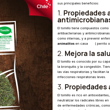
sus principales beneficios:
1.
Propiedades a
antimicrobiana
El tomillo tiene compuestos como 
antibacterianas y antimicrobiana
como internas, y a prevenir enf
animalitos
en casa ( perrito o g
2.
Mejora la sal
El tomillo es conocido por su capa
la bronquitis y la congestión. T
las vías respiratorias y facilitan 
infecciones respiratorias leves.
3.
Propiedades 
El tomillo es rico en antioxidante
neutralizar los radicales libres en
de enfermedades crónicas, como 