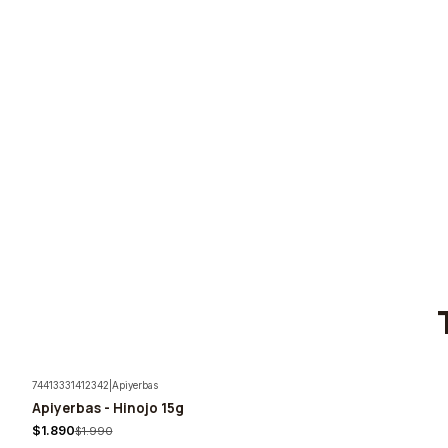
74413331412342
|
Apiyerbas
Apiyerbas - Hinojo 15g
-5%
$1.890
$1.990