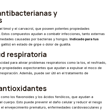
ntibacterianas y
s
el timol y el carvacrol, que poseen potentes propiedades
s. Estos compuestos ayudan a combatir infecciones, tanto externas
ermedades causadas por bacterias y hongos.
Indicado para tus
atito) en estado de gripe o dolor de guatita.
ud respiratoria
cidad para aliviar problemas respiratorios como la tos, el resfriado,
iene propiedades expectorantes que ayudan a expulsar el moco de
la respiración. Además, puede ser útil en el tratamiento de
antioxidantes
s, como los flavonoides y los ácidos fenólicos, que ayudan a
 el cuerpo. Esto puede prevenir el daño celular y reducir el riesgo
el envejecimiento prematuro, enfermedades cardiovasculares y