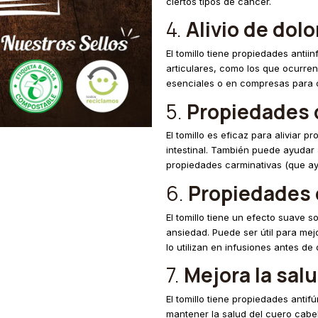
ciertos tipos de cáncer.
4.
Alivio de dol
El tomillo tiene propiedades antii
articulares, como los que ocurren 
esenciales o en compresas para ca
5.
Propiedades 
El tomillo es eficaz para aliviar p
intestinal. También puede ayudar a
propiedades carminativas (que ayu
6.
Propiedades 
El tomillo tiene un efecto suave s
ansiedad. Puede ser útil para mej
lo utilizan en infusiones antes de
7.
Mejora la sal
El tomillo tiene propiedades anti
mantener la salud del cuero cabe