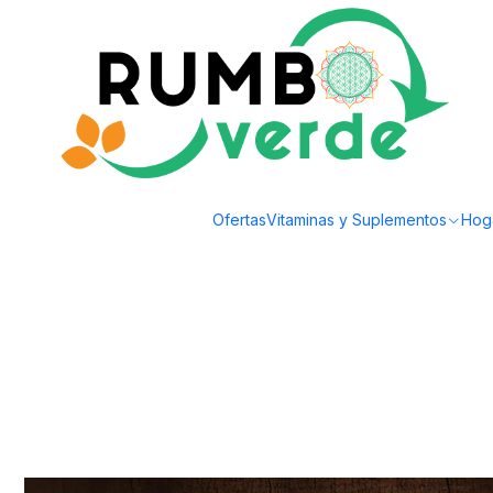
Envío gratis por compras sobre los 59.990 en la provincia de Santiago
Inicio
Plantas y Hierbas
Hierbas Medicinales
Apiyerbas - Tomillo 15grs
Ofertas
Vitaminas y Suplementos
Hog