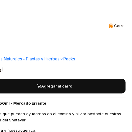
Realizamos envíos a todo Chile
CL
Carro
rante - Tintura
tavari 50ml
s Naturales
Plantas y Hierbas
Packs
a!
Agregar al carro
50ml - Mercado Errante
s que pueden ayudarnos en el camino y aliviar bastante nuestros
 del Shatavari.
a y fitoestrogénica.