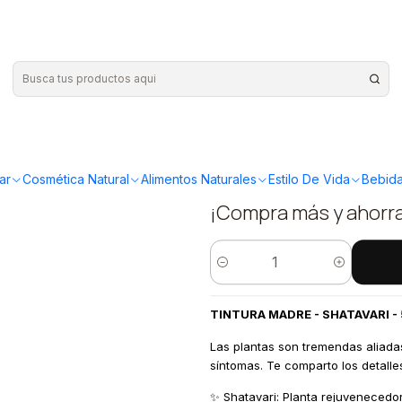
a madre Shatavari 50ml
|
Mercado Er
madre Sha
ar
Cosmética Natural
Alimentos Naturales
Estilo De Vida
Bebida
¡Compra más y ahorr
Cantidad
TINTURA MADRE - SHATAVARI - 
Las plantas son tremendas aliada
síntomas. Te comparto los detalles
✨ Shatavari: Planta rejuvenecedor