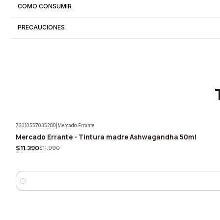
COMO CONSUMIR
PRECAUCIONES
76010557035280
|
Mercado Errante
Mercado Errante - Tintura madre Ashwagandha 50ml
-5%
$11.390
$11.990
Cantidad