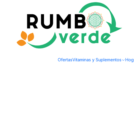
Envío gratis por compras sobre los 59.990 en la provincia de Santiago
Inicio
Vitaminas y Suplementos
Antioxidantes
Mercado Errante - Tintur
Ofertas
Vitaminas y Suplementos
Hog