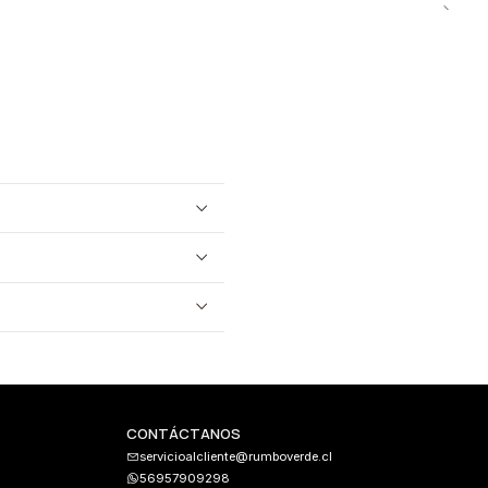
CONTÁCTANOS
servicioalcliente@rumboverde.cl
56957909298