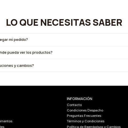
LO QUE NECESITAS SABER
legar mi pedido?
onde pueda ver los productos?
oluciones y cambios?
INFORMACIÓN
Contacto
Condiciones Despacho
Preguntas Frecuentes
lementos
Términos y Condiciones
les
Política de Reembolsos y Cambios