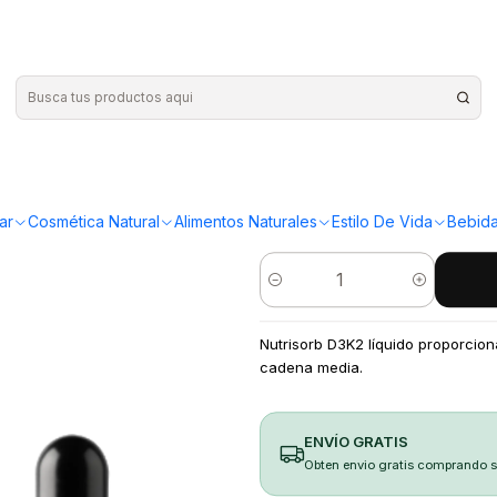
 K2 15ml BioCare
|
Nutrisorb 
¡Compra más y ahorr
ar
Cosmética Natural
Alimentos Naturales
Estilo De Vida
Bebida
Cantidad
Nutrisorb D3K2 líquido proporcion
cadena media.
ENVÍO GRATIS
Obten envio gratis comprando 