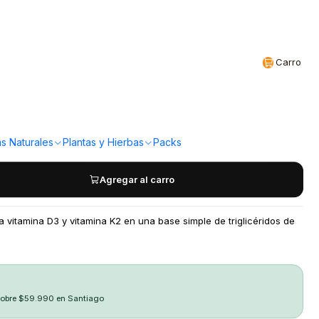
Realizamos envíos a todo Chile
CL
Carro
D3 y K2 15ml BioCare
a!
s Naturales
Plantas y Hierbas
Packs
Agregar al carro
a vitamina D3 y vitamina K2 en una base simple de triglicéridos de
sobre $59.990 en Santiago