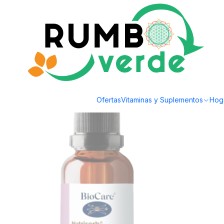
Envío gratis por compras sobre los 59.990 en la provincia de Santiago
Inicio
Vitaminas y Suplementos
Probióticos y Digestión
Nutrisorb D3 y
Ofertas
Vitaminas y Suplementos
Hog