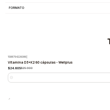
FORMATO
1588794226086
|
Vitamina D3+K2 60 cápsulas - Wellplus
-5%
$24.605
$25.900
Cantidad