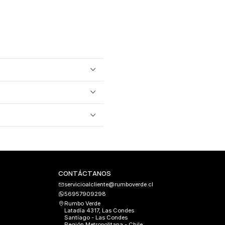
CONTÁCTANOS
servicioalcliente@rumboverde.cl
56957909298
Rumbo Verde
Latadía 4317, Las Condes
Santiago - Las Condes
Región Metropolitana - Chile