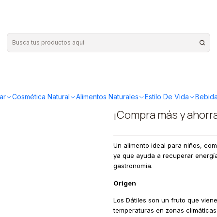
tiles sin carozo 500grs
|
Mercado Si
carozo 50
ar
Cosmética Natural
Alimentos Naturales
Estilo De Vida
Bebida
¡Compra más y ahorr
Un alimento ideal para niños, com
ya que ayuda a recuperar energía
gastronomía.
Origen
Los Dátiles son un fruto que vien
temperaturas en zonas climáticas 