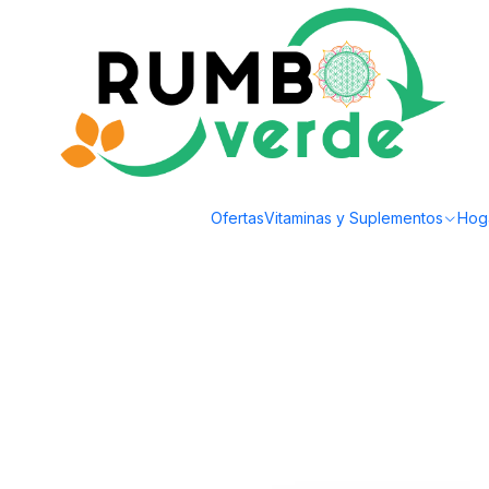
Envío gratis por compras sobre los 59.990 en la provincia de Santiago
Inicio
Alimentos Naturales
Endulzantes Naturales
Mercado Silvestre - Da
Ofertas
Vitaminas y Suplementos
Hog