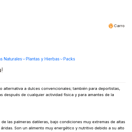
Realizamos envíos a todo Chile
CL
Carro
lvestre - Datiles sin
0grs
s Naturales
Plantas y Hierbas
Packs
a!
o alternativa a dulces convencionales; también para deportistas,
s después de cualquier actividad física y para amantes de la
e de las palmeras datileras, bajo condiciones muy extremas de altas
áridas. Son un alimento muy energético y nutritivo debido a su alto