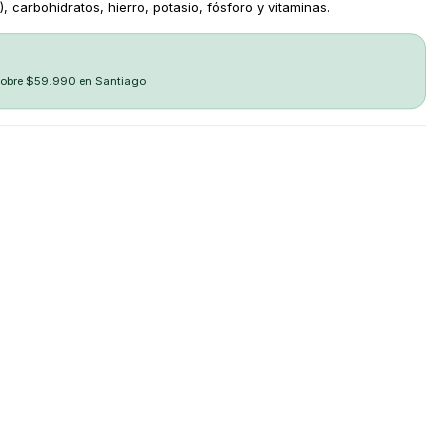
 carbohidratos, hierro, potasio, fósforo y vitaminas.
sobre $59.990 en Santiago