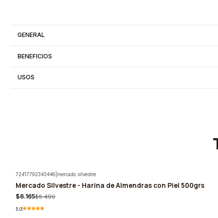
GENERAL
BENEFICIOS
USOS
72417792343446
|
mercado silvestre
Mercado Silvestre - Harina de Almendras con Piel 500grs
-5%
$6.165
$6.490
5.0