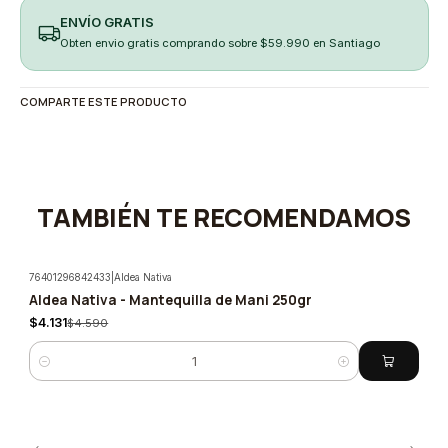
ENVÍO GRATIS
Obten envio gratis comprando sobre $59.990 en Santiago
COMPARTE ESTE PRODUCTO
TAMBIÉN TE RECOMENDAMOS
76401296842433
|
Aldea Nativa
Aldea Nativa - Mantequilla de Mani 250gr
-10%
$4.131
$4.590
Cantidad