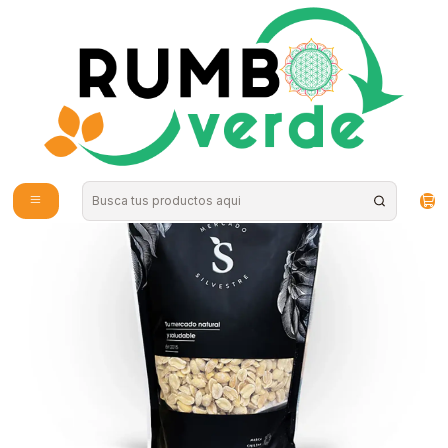
Envío gratis por compras sobre los 59.990 en la provincia de Santiago
Inicio
Alimentos Naturales
Semillas y Frutos secos
Mercado Silvestre - Maní tostado sin sal 250grs