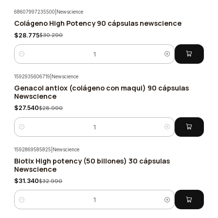
68607997235500
|
Newscience
Colágeno High Potency 90 cápsulas newscience
-5%
$28.775
$30.290
Cantidad
1592935606719
|
Newscience
Genacol antiox (colágeno con maqui) 90 cápsulas
-5%
Newscience
$27.540
$28.990
Cantidad
1592869585825
|
Newscience
Biotix High potency (50 billones) 30 cápsulas
-5%
Newscience
$31.340
$32.990
Cantidad