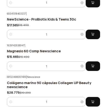
Cantidad
69341318403237
|
NewScience - ProBiotix Kids & Teens 30c
-5%
$17.565
$18.490
Cantidad
1639142938947
|
Magnesio 60 Comp Newscience
-5%
$15.665
$16.490
Cantidad
68123498097499
|
Newscience
Colágeno marino 90 cápsulas Collagen UP Beauty
-5%
newscience
$28.775
$30.290
Cantidad