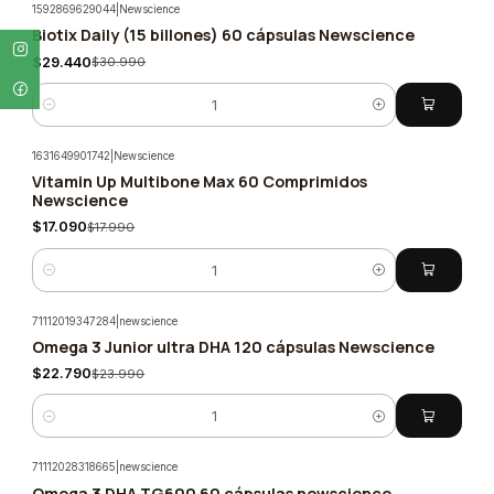
1592869629044
|
Newscience
Biotix Daily (15 billones) 60 cápsulas Newscience
-5%
$29.440
$30.990
Cantidad
1631649901742
|
Newscience
Vitamin Up Multibone Max 60 Comprimidos
-5%
Newscience
$17.090
$17.990
Cantidad
71112019347284
|
newscience
Omega 3 Junior ultra DHA 120 cápsulas Newscience
-5%
$22.790
$23.990
Cantidad
71112028318665
|
newscience
Omega 3 DHA TG600 60 cápsulas newscience