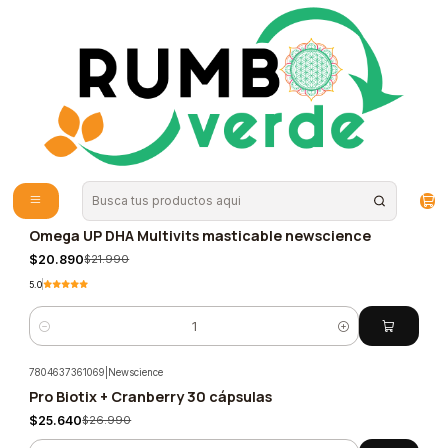
Envío gratis por compras sobre los 59.990 en la provincia de Santiago
Inicio
NewScience
NewScience
(22 Productos)
Filtros
71760478217912
|
newscience
Omega UP DHA Multivits masticable newscience
-5%
$20.890
$21.990
5.0
Cantidad
7804637361069
|
Newscience
Pro Biotix + Cranberry 30 cápsulas
-5%
$25.640
$26.990