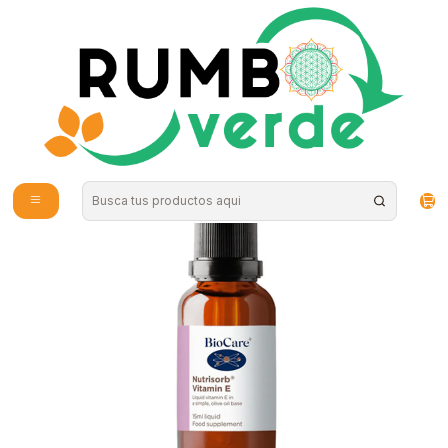
Envío gratis por compras sobre los 59.990 en la provincia de Santiago
Inicio
Vitaminas y Suplementos
Inmunidad
Nutrisorb® Vitamina E 15ml Biocare