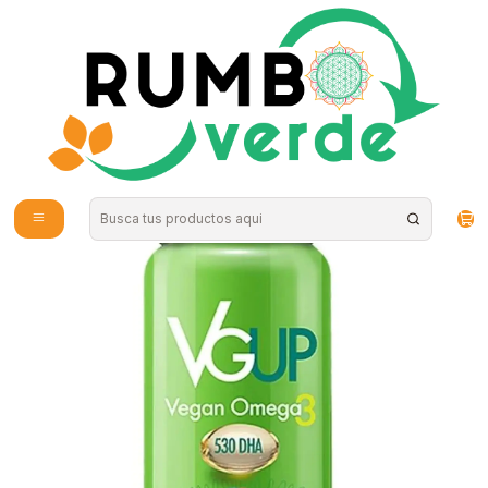
Envío gratis por compras sobre los 59.990 en la provincia de Santiago
Inicio
Estilo de Vida
Diabetes
Omega UP Vegan DHA (30 cápsulas) -NEWSCIENCE