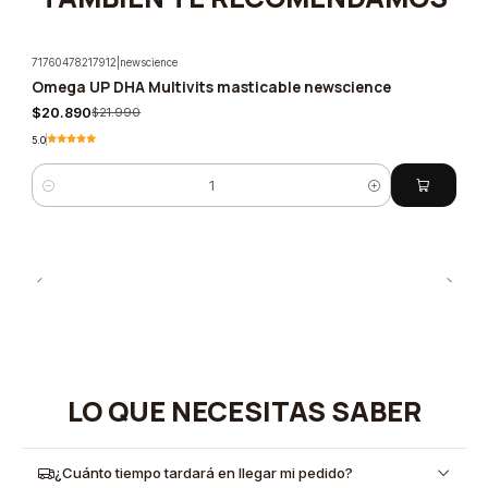
71760478217912
|
newscience
Omega UP DHA Multivits masticable newscience
-5%
$20.890
$21.990
5.0
Cantidad
LO QUE NECESITAS SABER
¿Cuánto tiempo tardará en llegar mi pedido?