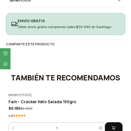
BENEFICIOS
ENVÍO GRATIS
Obten envio gratis comprando sobre $59.990 en Santiago
COMPARTE ESTE PRODUCTO
TAMBIÉN TE RECOMENDAMOS
68918512751515
|
Fain - Cracker Keto Salada 150grs
-5%
$6.165
$6.490
5.0
Cantidad