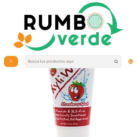
Envío gratis por compras sobre los 59.990 en la provincia de Santiago
Inicio
Cosmética Natural
Higiene Personal
Pasta de Dientes Xyli White niños 85g Now