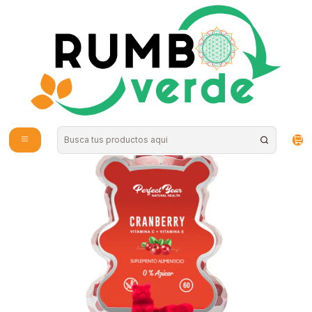
Envío gratis por compras sobre los 59.990 en la provincia de Santiago
Inicio
Vitaminas y Suplementos
Perfect Bear - Cranberry, Vitamina C y Vitamina E 60 gomitas