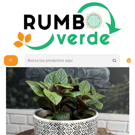
Envío gratis por compras sobre los 59.990 en la provincia de Santiago
Inicio
Plantas y Hierbas
Plantas
Plantas de Interior
Plantas RV - Dolar Negro tamaño M / sin maceta