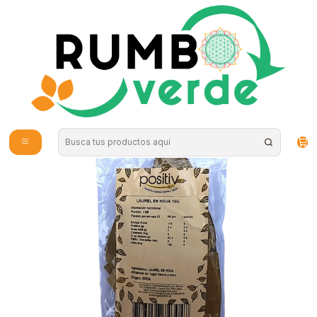
Envío gratis por compras sobre los 59.990 en la provincia de Santiago
Inicio
Plantas y Hierbas
Hierbas Medicinales
Positiv - Hojas Laurel 10grs