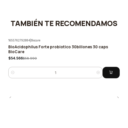
TAMBIÉN TE RECOMENDAMOS
1655762792884
|
Biocare
BioAcidophilus Forte probiotico 30billones 30 caps
-7%
BioCare
$54.566
$58.990
Cantidad