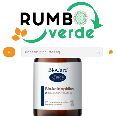
Envío gratis por compras sobre los 59.990 en la provincia de Santiago
Inicio
Vitaminas y Suplementos
Probióticos y Digestión
Probióticos BioAcidophilus 20 billones 120 cápsulas Biocare