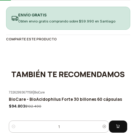
ENVÍO GRATIS
Obten envio gratis comprando sobre $59.990 en Santiago
COMPARTE ESTE PRODUCTO
TAMBIÉN TE RECOMENDAMOS
73262993671158
|
BioCare
BioCare - BioAcidophilus Forte 30 billones 60 cápsulas
-8%
$94.803
$102.490
Cantidad