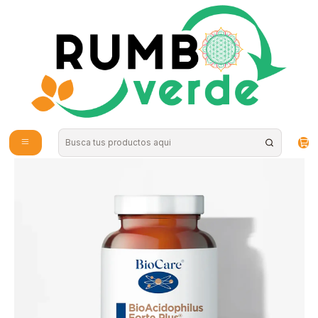
Envío gratis por compras sobre los 59.990 en la provincia de Santiago
Inicio
Vitaminas y Suplementos
Probióticos y Digestión
BioCare - BioAcidophilus Forte Plus 75 billones 30 cápsulas