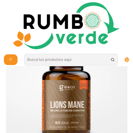
Envío gratis por compras sobre los 59.990 en la provincia de Santiago
Inicio
Vitaminas y Suplementos
RI and CO - Melena de Leon 60capsulas